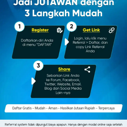
Referral system tidak dipungut biaya apapun. Hanya dengan modal online saja setelah