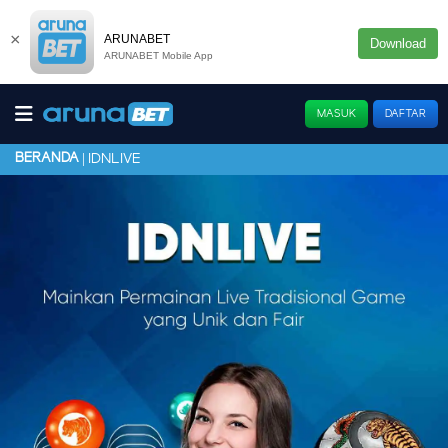
×
ARUNABET
Download
ARUNABET Mobile App
MASUK
DAFTAR
BERANDA
IDNLIVE