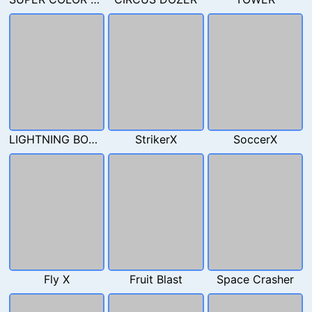
LIGHTNING BOMB
StrikerX
SoccerX
Fly X
Fruit Blast
Space Crasher