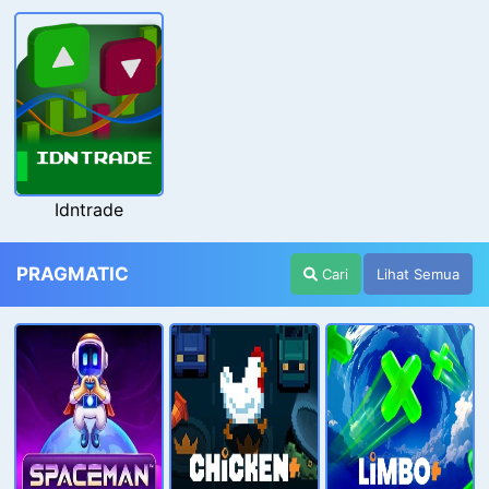
Idntrade
PRAGMATIC
Cari
Lihat Semua