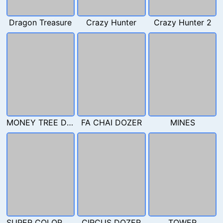
Dragon Treasure
Crazy Hunter
Crazy Hunter 2
MONEY TREE DOZER
FA CHAI DOZER
MINES
SUPER COLOR GAME
CIRCUS DOZER
TOWER