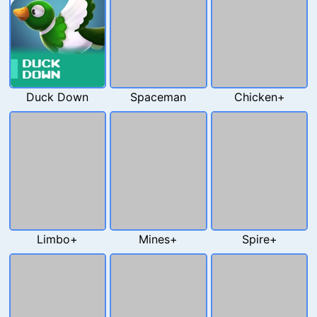
Duck Down
Spaceman
Chicken+
Limbo+
Mines+
Spire+