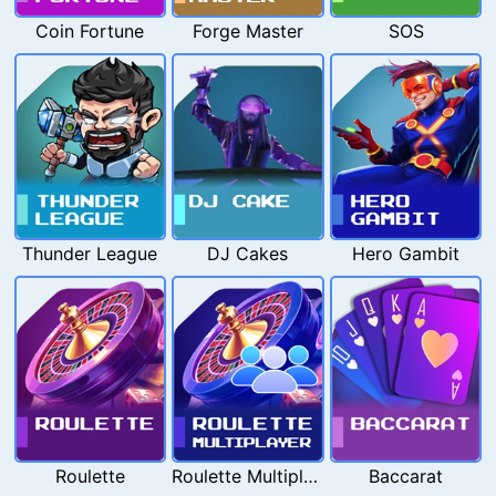
Coin Fortune
Forge Master
SOS
Thunder League
DJ Cakes
Hero Gambit
Roulette
Roulette Multiplayer
Baccarat