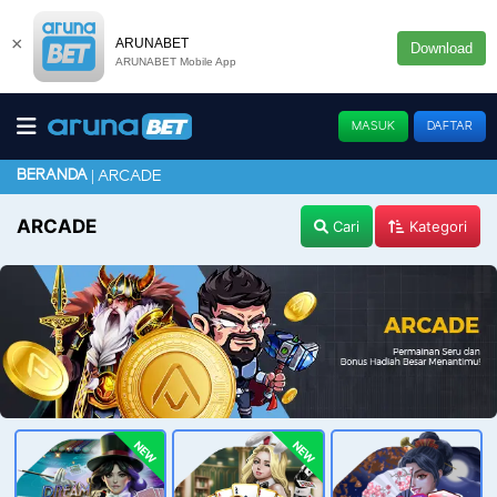
×
ARUNABET
Download
ARUNABET Mobile App
MASUK
DAFTAR
BERANDA
ARCADE
ARCADE
Cari
Kategori
NEW
NEW