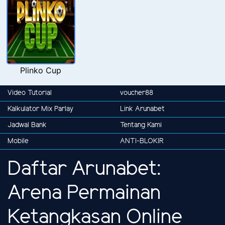
Plinko Cup
Video Tutorial
voucher88
Kalkulator Mix Parlay
Link Arunabet
Jadwal Bank
Tentang Kami
Mobile
ANTI-BLOKIR
Daftar Arunabet:
Arena Permainan
Ketangkasan Online