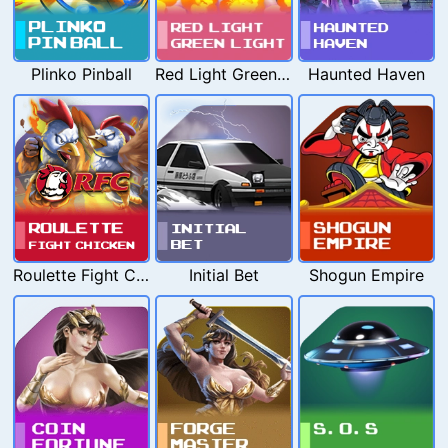
Plinko Pinball
Red Light Green Light
Haunted Haven
Roulette Fight Chicken
Initial Bet
Shogun Empire