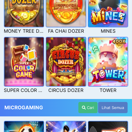
MONEY TREE DOZER
FA CHAI DOZER
MINES
SUPER COLOR GAME
CIRCUS DOZER
TOWER
MICROGAMING
Cari
Lihat Semua