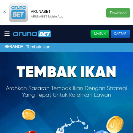
×
ARUNABET
Download
ARUNABET Mobile App
MASUK
DAFTAR
BERANDA
Tembak Ikan