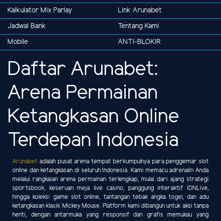
Kalkulator Mix Parlay
Link Arunabet
Jadwal Bank
Tentang Kami
Mobile
ANTI-BLOKIR
Daftar Arunabet:
Arena Permainan
Ketangkasan Online
Terdepan Indonesia
Arunabet
adalah pusat arena tempat berkumpulnya para penggemar slot
online dan ketangkasan di seluruh Indonesia. Kami memacu adrenalin Anda
melalui rangkaian arena permainan terlengkap, mulai dari ajang strategi
sportsbook, keseruan meja live casino, panggung interaktif IDNLive,
hingga koleksi game slot online, tantangan tebak angka togel, dan adu
ketangkasan klasik Mickey Mouse. Platform kami dibangun untuk aksi tanpa
henti, dengan antarmuka yang responsif dan grafis memukau yang