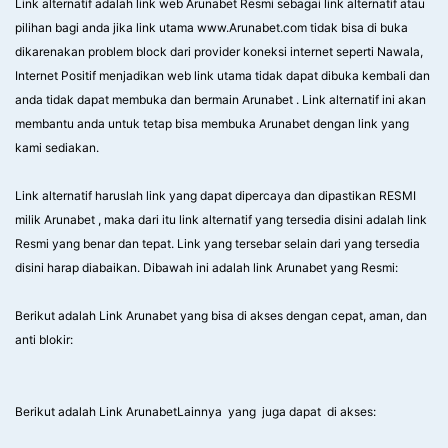
Link alternatif adalah link web Arunabet Resmi sebagai link alternatif atau
pilihan bagi anda jika link utama www.Arunabet.com tidak bisa di buka
dikarenakan problem block dari provider koneksi internet seperti Nawala,
Internet Positif menjadikan web link utama tidak dapat dibuka kembali dan
anda tidak dapat membuka dan bermain Arunabet . Link alternatif ini akan
membantu anda untuk tetap bisa membuka Arunabet dengan link yang
kami sediakan.
Link alternatif haruslah link yang dapat dipercaya dan dipastikan RESMI
milik Arunabet , maka dari itu link alternatif yang tersedia disini adalah link
Resmi yang benar dan tepat. Link yang tersebar selain dari yang tersedia
disini harap diabaikan. Dibawah ini adalah link Arunabet yang Resmi:
Berikut adalah Link Arunabet yang bisa di akses dengan cepat, aman, dan
anti blokir:
Berikut adalah Link ArunabetLainnya yang juga dapat di akses: