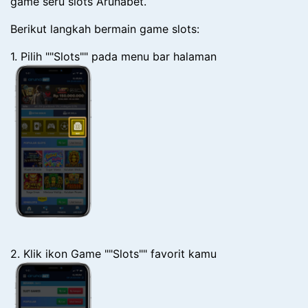
game seru slots Arunabet.
Berikut langkah bermain game slots:
1. Pilih ""Slots"" pada menu bar halaman
2. Klik ikon Game ""Slots"" favorit kamu