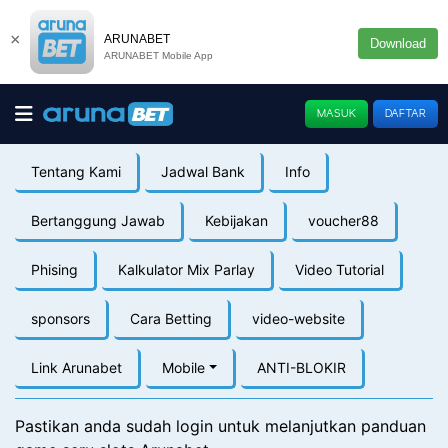
×
ARUNABET
Download
ARUNABET Mobile App
MASUK
DAFTAR
Tentang Kami
Jadwal Bank
Info
Bertanggung Jawab
Kebijakan
voucher88
Phising
Kalkulator Mix Parlay
Video Tutorial
sponsors
Cara Betting
video-website
Link Arunabet
Mobile
ANTI-BLOKIR
Pastikan anda sudah login untuk melanjutkan panduan