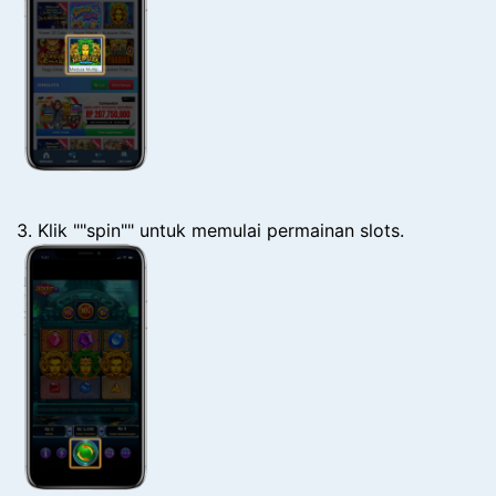
3. Klik ""spin"" untuk memulai permainan slots.