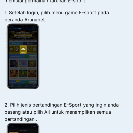
memulai permainan taruhan E-sport.
1. Setelah login, pilih menu game E-sport pada
beranda Arunabet.
2. Pilih jenis pertandingan E-Sport yang ingin anda
pasang atau pilih All untuk menampilkan semua
pertandingan .