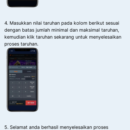
4. Masukkan nilai taruhan pada kolom berikut sesuai
dengan batas jumlah minimal dan maksimal taruhan,
kemudian klik taruhan sekarang untuk menyelesaikan
proses taruhan.
5. Selamat anda berhasil menyelesaikan proses