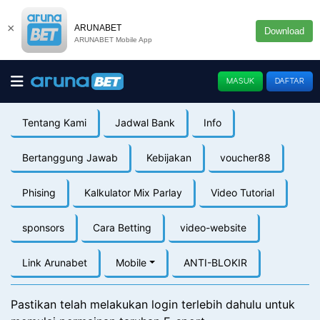
×
ARUNABET
Download
ARUNABET Mobile App
MASUK
DAFTAR
Tentang Kami
Jadwal Bank
Info
Bertanggung Jawab
Kebijakan
voucher88
Phising
Kalkulator Mix Parlay
Video Tutorial
sponsors
Cara Betting
video-website
Link Arunabet
Mobile
ANTI-BLOKIR
Pastikan telah melakukan login terlebih dahulu untuk