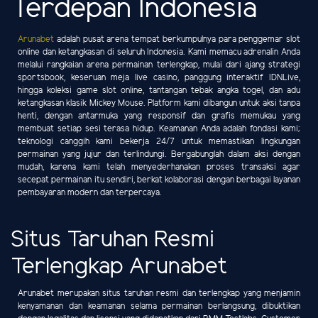
Terdepan Indonesia
Arunabet
adalah pusat arena tempat berkumpulnya para penggemar slot
online dan ketangkasan di seluruh Indonesia. Kami memacu adrenalin Anda
melalui rangkaian arena permainan terlengkap, mulai dari ajang strategi
sportsbook, keseruan meja live casino, panggung interaktif IDNLive,
hingga koleksi game slot online, tantangan tebak angka togel, dan adu
ketangkasan klasik Mickey Mouse. Platform kami dibangun untuk aksi tanpa
henti, dengan antarmuka yang responsif dan grafis memukau yang
membuat setiap sesi terasa hidup. Keamanan Anda adalah fondasi kami;
teknologi canggih kami bekerja 24/7 untuk memastikan lingkungan
permainan yang jujur dan terlindungi. Bergabunglah dalam aksi dengan
mudah, karena kami telah menyederhanakan proses transaksi agar
secepat permainan itu sendiri, berkat kolaborasi dengan berbagai layanan
pembayaran modern dan terpercaya.
Situs Taruhan Resmi
Terlengkap Arunabet
Arunabet merupakan situs taruhan resmi dan terlengkap yang menjamin
kenyamanan dan keamanan selama permainan berlangsung, dibuktikan