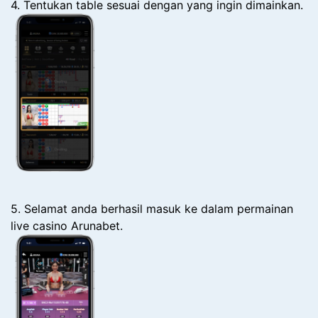
4. Tentukan table sesuai dengan yang ingin dimainkan.
5. Selamat anda berhasil masuk ke dalam permainan
live casino Arunabet.